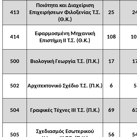
Ποιότητα και Διαχείριση
413
Επιχειρήσεων Φιλοξενίας Τ.Σ.
25
2
(Θ.Κ.)
Εφαρμοσμένη Μηχανική
414
108
10
Επιστήμη ΙΙ Τ.Σ. (Θ.Κ.)
500
Βιολογική Γεωργία Τ.Σ. (Π.Κ.)
17
1
502
Αρχιτεκτονικό Σχέδιο Τ.Σ. (Π.Κ.)
6
5
504
Γραφικές Τέχνες ΙΙΙ Τ.Σ. (Π.Κ.)
69
6
Σχεδιασμός Εσωτερικού
505
56
5