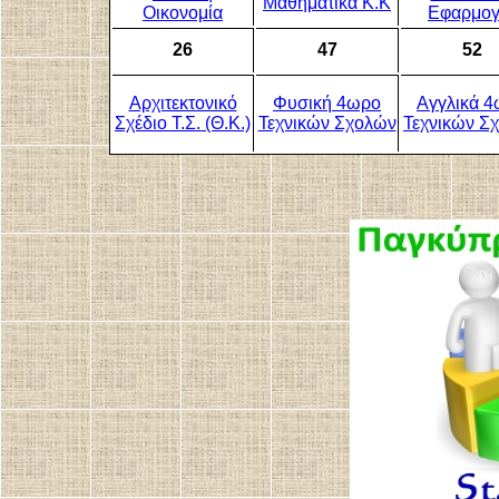
Μαθηματικά Κ.Κ
Οικονομία
Εφαρμογ
26
47
52
Αρχιτεκτονικό
Φυσική 4ωρο
Αγγλικά 
Σχέδιο Τ.Σ. (Θ.Κ.)
Τεχνικών Σχολών
Τεχνικών Σ