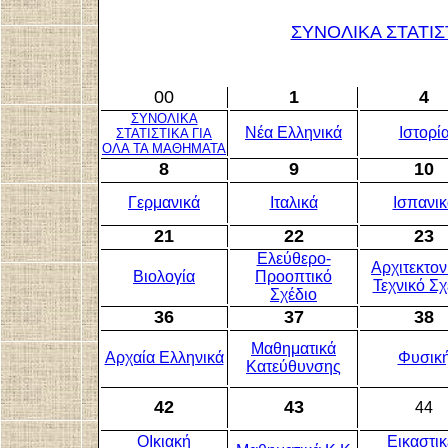
ΣΥΝΟΛΙΚΑ ΣΤΑΤΙΣ
00
1
4
ΣΥΝΟΛΙΚΑ
Νέα Ελληνικά
Ιστορί
ΣΤΑΤΙΣΤΙΚΑ ΓΙΑ
ΟΛΑ ΤΑ ΜΑΘΗΜΑΤΑ
8
9
10
Γερμανικά
Ιταλικά
Ισπανικ
21
22
23
Ελεύθερο-
Αρχιτεκτον
Βιολογία
Προοπτικό
Τεχνικό Σχ
Σχέδιο
36
37
38
Μαθηματικά
Αρχαία Ελληνικά
Φυσικ
Κατεύθυνσης
42
43
44
ΟΙκιακή
Εικαστικ